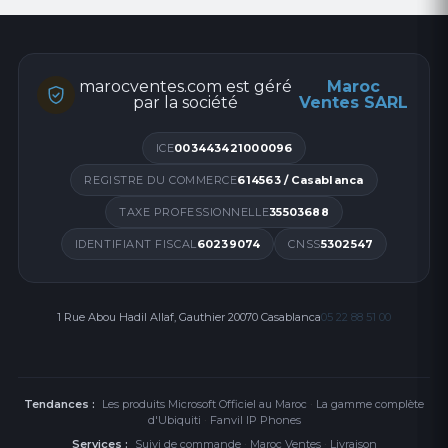
marocventes.com est géré
Maroc
par la société
Ventes SARL
ICE
003443421000096
REGISTRE DU COMMERCE
614563 / Casablanca
TAXE PROFESSIONNELLE
35503688
IDENTIFIANT FISCAL
60239074
CNSS
5302547
1 Rue Abou Hadil Allaf, Gauthier 20070 Casablanca
05 22 88 51 00
Tendances :
Les produits Microsoft Officiel au Maroc
·
La gamme complète
d'Ubiquiti
·
Fanvil IP Phones
Services :
Suivi de commande
·
Maroc Ventes
·
Livraison