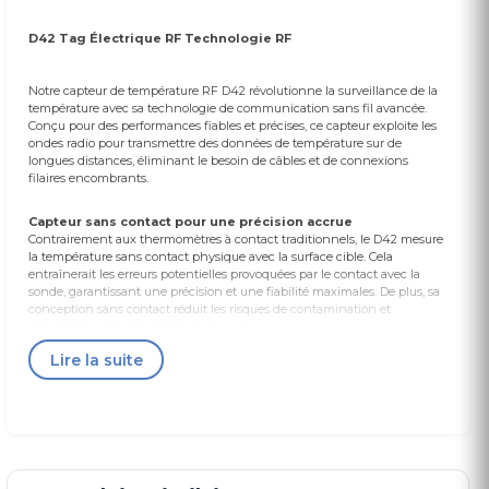
D42 Tag Électrique RF Technologie RF
Notre capteur de température RF D42 révolutionne la surveillance de la
température avec sa technologie de communication sans fil avancée.
Conçu pour des performances fiables et précises, ce capteur exploite les
ondes radio pour transmettre des données de température sur de
longues distances, éliminant le besoin de câbles et de connexions
filaires encombrants.
Capteur sans contact pour une précision accrue
Contrairement aux thermomètres à contact traditionnels, le D42 mesure
la température sans contact physique avec la surface cible. Cela
entraînerait les erreurs potentielles provoquées par le contact avec la
sonde, garantissant une précision et une fiabilité maximales. De plus, sa
conception sans contact réduit les risques de contamination et
d'endommagement de l'équipement.
Lire la suite
Communication sans fil longue portée et fiable
La technologie RF du D42 offre une communication sans fil sécurisée et
fiable sur de longues distances, permettant une surveillance de la
température en temps réel dans des zones difficiles d'accès ou
dangereuses. La transmission sans fil élimine les interférences des
câbles et les problèmes de fiabilité associés, assurant un flux constant de
données de température vers votre système de surveillance.