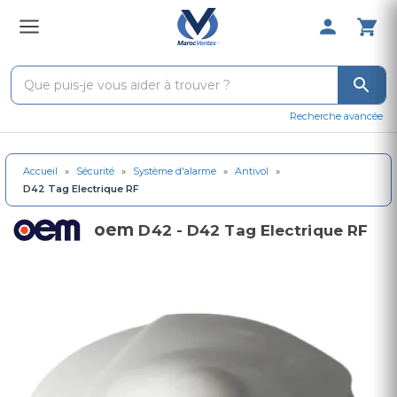
0 Produit 
Recherche avancée
Accueil
»
Sécurité
»
Système d'alarme
»
Antivol
»
D42 Tag Electrique RF
oem
D42 - D42 Tag Electrique RF