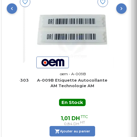
3
oem - A-009B
oe
uel SD-303
A-009B Etiquette Autocollante
T-036D Ta
AM Technologie AM
Tech
En Stock
E
TTC
TTC
H
1,01 DH
2
HT
HT
0,84 DH
nier
Ajouter au panier
Ajo