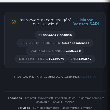
marocventes.com est géré
Maroc
par la société
Ventes SARL
ICE
003443421000096
REGISTRE DU COMMERCE
614563 / Casablanca
TAXE PROFESSIONNELLE
35503688
IDENTIFIANT FISCAL
60239074
CNSS
5302547
1 Rue Abou Hadil Allaf, Gauthier 20070 Casablanca
05 22 88 51 00
Tendances :
Les produits Microsoft Officiel au Maroc
·
La gamme complète
d'Ubiquiti
·
Fanvil IP Phones
Services :
Suivi de commande
·
Maroc Ventes
·
Livraison