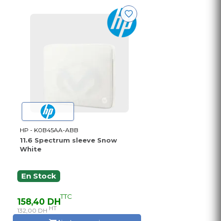
HP - K0B45AA-ABB
11.6 Spectrum sleeve Snow
White
En Stock
TTC
158,40 DH
HT
132,00 DH