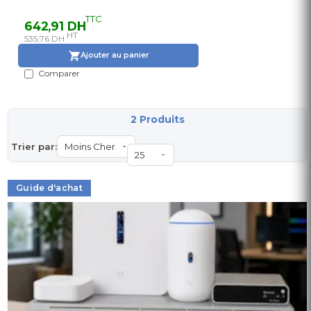
TTC
642,91 DH
HT
535,76 DH
Ajouter au panier
Comparer
2 Produits
Trier par:
Guide d'achat